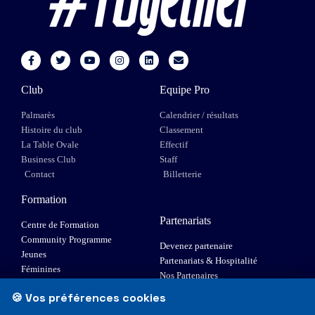
Club
Equipe Pro
Palmarès
Calendrier / résultats
Histoire du club
Classement
La Table Ovale
Effectif
Business Club
Staff
Contact
Billetterie
Formation
Partenariats
Centre de Formation
Community Programme
Devenez partenaire
Jeunes
Partenariats & Hospitalité
Féminines
Nos Partenaires
XIII Fauteuil
🍪 Vos préférences cookies
Elite 1