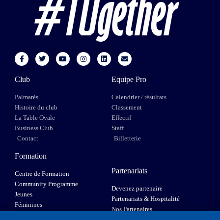
Club
Equipe Pro
Palmarès
Calendrier / résultats
Histoire du club
Classement
La Table Ovale
Effectif
Business Club
Staff
Contact
Billetterie
Formation
Partenariats
Centre de Formation
Community Programme
Devenez partenaire
Jeunes
Partenariats & Hospitalité
Féminines
Nos Partenaires
XIII Fauteuil