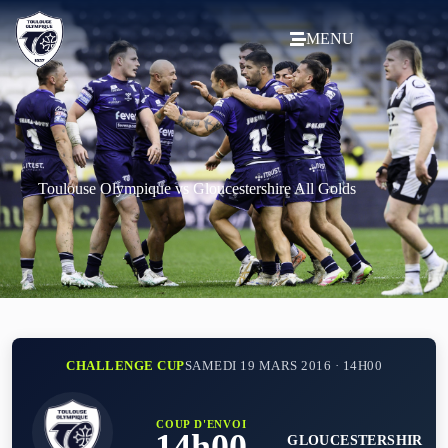
MENU
Toulouse Olympique vs Gloucestershire All Golds
CHALLENGE CUP
SAMEDI 19 MARS 2016 · 14H00
COUP D'ENVOI
14h00
GLOUCESTERSHIR