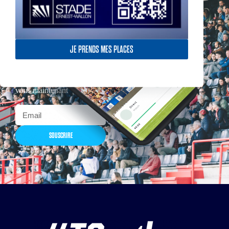
JE PRENDS MES PLACES
Actualités, nouveautés,
billetterie, remises
exceptionnelles dans la
boutique officielles & chez
nos partenaires… Inscrivez-
vous maintenant
SOUSCRIRE