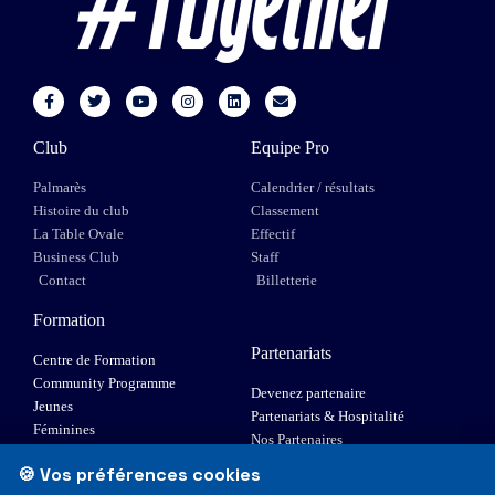
Club
Equipe Pro
Palmarès
Calendrier / résultats
Histoire du club
Classement
La Table Ovale
Effectif
Business Club
Staff
Contact
Billetterie
Formation
Partenariats
Centre de Formation
Community Programme
Devenez partenaire
Jeunes
Partenariats & Hospitalité
Féminines
Nos Partenaires
XIII Fauteuil
🍪 Vos préférences cookies
Elite 1