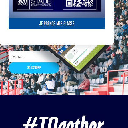
Actualités, nouveautés,
JE PRENDS MES PLACES
billetterie, remises
exceptionnelles dans la
boutique officielles & chez
nos partenaires… Inscrivez-
vous maintenant
SOUSCRIRE