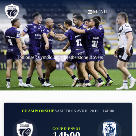
MENU
Toulouse Olympique vs Featherstone Rovers
CHAMPIONSHIP
SAMEDI 06 AVRIL 2019 · 14H00
COUP D'ENVOI
14h00