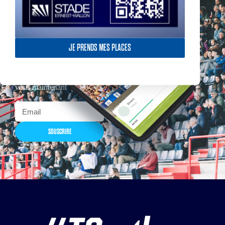
JE PRENDS MES PLACES
Actualités, nouveautés,
billetterie, remises
exceptionnelles dans la
boutique officielles & chez
nos partenaires… Inscrivez-
vous maintenant
SOUSCRIRE