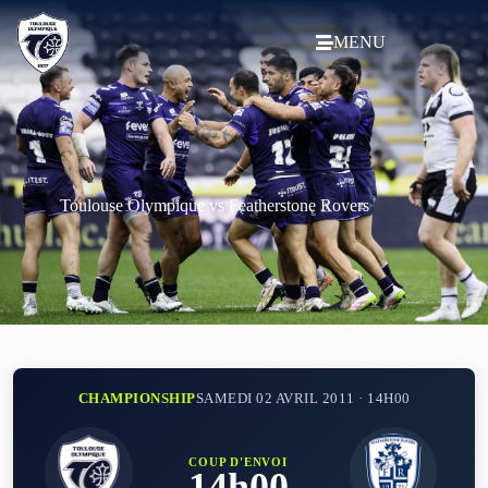
MENU
Toulouse Olympique vs Featherstone Rovers
CHAMPIONSHIP
SAMEDI 02 AVRIL 2011 · 14H00
COUP D'ENVOI
14h00