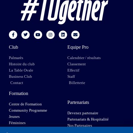
Club
Equipe Pro
Palmarès
Calendrier / résultats
Histoire du club
Classement
La Table Ovale
Effectif
Business Club
Staff
Contact
Billetterie
Formation
Partenariats
Centre de Formation
Community Programme
Devenez partenaire
Jeunes
Partenariats & Hospitalité
Féminines
Nos Partenaires
XIII Fauteuil