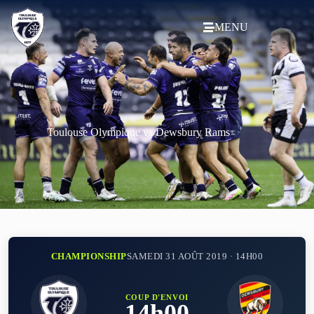
MENU
Toulouse Olympique vs Dewsbury Rams
CHAMPIONSHIP
SAMEDI 31 AOÛT 2019 · 14H00
COUP D'ENVOI
14h00