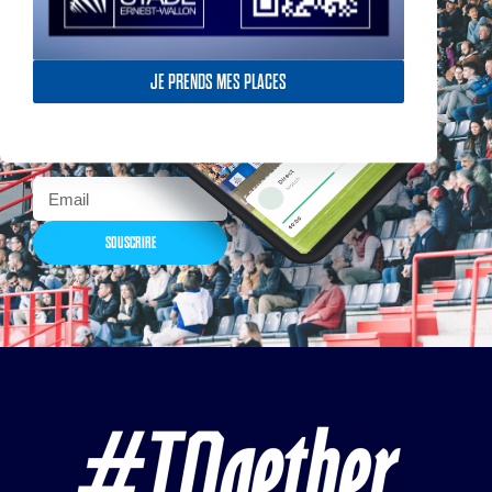
Actualités, nouveautés,
billetterie, remises
JE PRENDS MES PLACES
exceptionnelles dans la
boutique officielles & chez
nos partenaires… Inscrivez-
vous maintenant
SOUSCRIRE