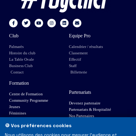
Club
Equipe Pro
Palmarès
Calendrier / résultats
Histoire du club
Classement
La Table Ovale
Effectif
Business Club
Staff
Contact
Billetterie
Formation
Partenariats
Centre de Formation
Community Programme
Devenez partenaire
Jeunes
Partenariats & Hospitalité
Féminines
Nos Partenaires
XIII Fauteuil
🍪 Vos préférences cookies
Elite 1
Nous utilisons des cookies pour mesurer l'audience et