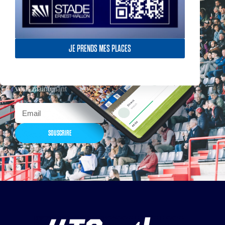
JE PRENDS MES PLACES
Actualités, nouveautés,
billetterie, remises
exceptionnelles dans la
boutique officielles & chez
nos partenaires… Inscrivez-
vous maintenant
SOUSCRIRE