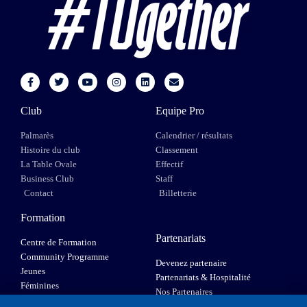
Club
Equipe Pro
Palmarès
Calendrier / résultats
Histoire du club
Classement
La Table Ovale
Effectif
Business Club
Staff
Contact
Billetterie
Formation
Partenariats
Centre de Formation
Community Programme
Devenez partenaire
Jeunes
Partenariats & Hospitalité
Féminines
Nos Partenaires
XIII Fauteuil