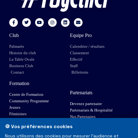
Club
Equipe Pro
Palmarès
Calendrier / résultats
Histoire du club
Classement
La Table Ovale
Effectif
Business Club
Staff
Contact
Billetterie
Formation
Partenariats
Centre de Formation
Community Programme
Devenez partenaire
Jeunes
Partenariats & Hospitalité
Féminines
Nos Partenaires
XIII Fauteuil
🍪 Vos préférences cookies
Elite 1
Nous utilisons des cookies pour mesurer l'audience et