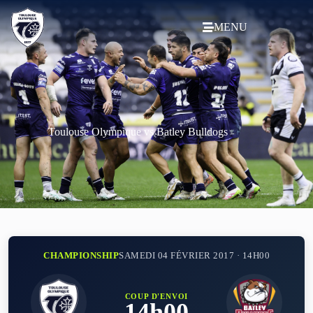
MENU
Toulouse Olympique vs Batley Bulldogs
CHAMPIONSHIP
SAMEDI 04 FÉVRIER 2017 · 14H00
COUP D'ENVOI
14h00