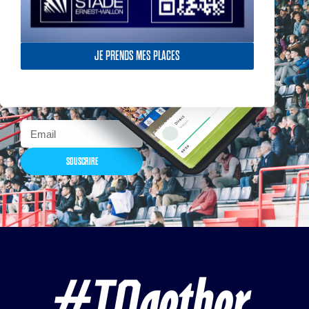
Actualités, nouveautés,
JE PRENDS MES PLACES
billetterie, remises
exceptionnelles dans la
boutique officielles & chez
nos partenaires… Inscrivez-
vous maintenant
SOUSCRIRE