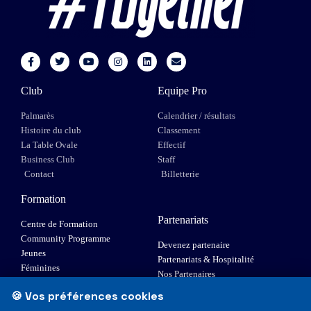
Club
Equipe Pro
Palmarès
Calendrier / résultats
Histoire du club
Classement
La Table Ovale
Effectif
Business Club
Staff
Contact
Billetterie
Formation
Partenariats
Centre de Formation
Community Programme
Devenez partenaire
Jeunes
Partenariats & Hospitalité
Féminines
Nos Partenaires
XIII Fauteuil
🍪 Vos préférences cookies
Elite 1