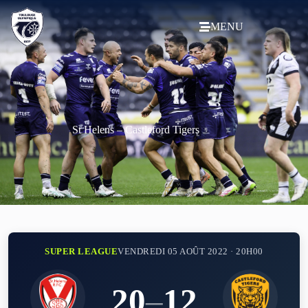
MENU
St Helens – Castleford Tigers
SUPER LEAGUE
VENDREDI 05 AOÛT 2022 · 20H00
20
–
12