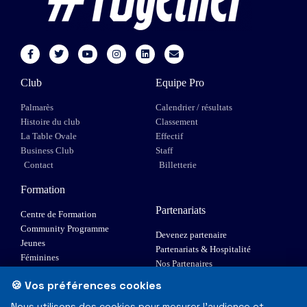
Club
Equipe Pro
Palmarès
Calendrier / résultats
Histoire du club
Classement
La Table Ovale
Effectif
Business Club
Staff
Contact
Billetterie
Formation
Partenariats
Centre de Formation
Community Programme
Devenez partenaire
Jeunes
Partenariats & Hospitalité
Féminines
Nos Partenaires
XIII Fauteuil
🍪 Vos préférences cookies
Elite 1
Nous utilisons des cookies pour mesurer l'audience et