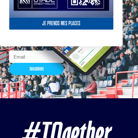
Actualités, nouveautés,
billetterie, remises
JE PRENDS MES PLACES
exceptionnelles dans la
boutique officielles & chez
nos partenaires… Inscrivez-
vous maintenant
SOUSCRIRE