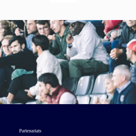
es & chez nos
Partenariats