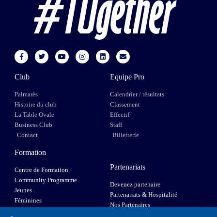
Club
Equipe Pro
Palmarès
Calendrier / résultats
Histoire du club
Classement
La Table Ovale
Effectif
Business Club
Staff
Contact
Billetterie
Formation
Partenariats
Centre de Formation
Community Programme
Devenez partenaire
Jeunes
Partenariats & Hospitalité
Féminines
Nos Partenaires
XIII Fauteuil