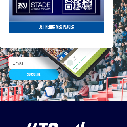
JE PRENDS MES PLACES
Actualités, nouveautés,
billetterie, remises
exceptionnelles dans la
boutique officielles & chez
nos partenaires… Inscrivez-
vous maintenant
SOUSCRIRE