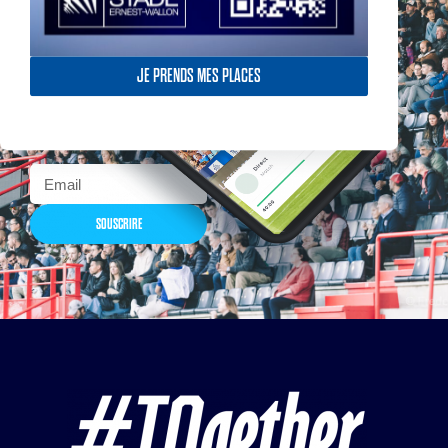
Actualités, nouveautés,
billetterie, remises
JE PRENDS MES PLACES
exceptionnelles dans la
boutique officielles & chez
nos partenaires… Inscrivez-
vous maintenant
SOUSCRIRE