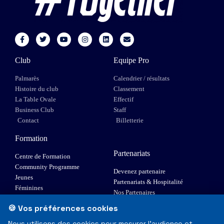
Club
Equipe Pro
Palmarès
Calendrier / résultats
Histoire du club
Classement
La Table Ovale
Effectif
Business Club
Staff
Contact
Billetterie
Formation
Partenariats
Centre de Formation
Community Programme
Devenez partenaire
Jeunes
Partenariats & Hospitalité
Féminines
Nos Partenaires
XIII Fauteuil
🍪 Vos préférences cookies
Elite 1
Nous utilisons des cookies pour mesurer l'audience et