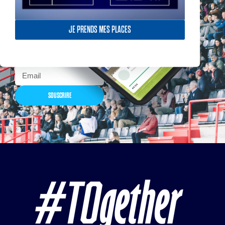
Actualités, nouveautés,
billetterie, remises
exceptionnelles dans la
JE PRENDS MES PLACES
boutique officielles & chez
nos partenaires… Inscrivez-
vous maintenant
SOUSCRIRE