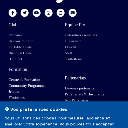
Club
Equipe Pro
Palmarès
Calendrier / résultats
Histoire du club
Classement
La Table Ovale
Effectif
Business Club
Staff
Contact
Billetterie
Formation
Partenariats
Centre de Formation
Community Programme
Devenez partenaire
Jeunes
Partenariats & Hospitalité
Féminines
Nos Partenaires
XIII Fauteuil
🍪 Vos préférences cookies
Elite 1
Nous utilisons des cookies pour mesurer l'audience et
améliorer votre expérience. Vous pouvez tout accepter,