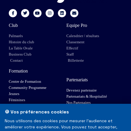
Club
Equipe Pro
Palmarès
Calendrier / résultats
Histoire du club
Classement
La Table Ovale
Effectif
Business Club
Staff
Contact
Billetterie
Formation
Partenariats
Centre de Formation
Community Programme
Devenez partenaire
Jeunes
Partenariats & Hospitalité
Féminines
Nos Partenaires
XIII Fauteuil
🍪 Vos préférences cookies
Elite 1
Nous utilisons des cookies pour mesurer l'audience et
améliorer votre expérience. Vous pouvez tout accepter,