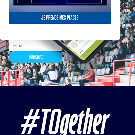
Actualités, nouveautés,
billetterie, remises
exceptionnelles dans la
JE PRENDS MES PLACES
boutique officielles & chez
nos partenaires… Inscrivez-
vous maintenant
SOUSCRIRE