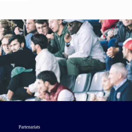
es & chez nos
Partenariats