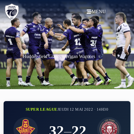
MENU
Huddersfield Giants – Wigan Warriors
SUPER LEAGUE
JEUDI 12 MAI 2022 · 14H30
32
–
22