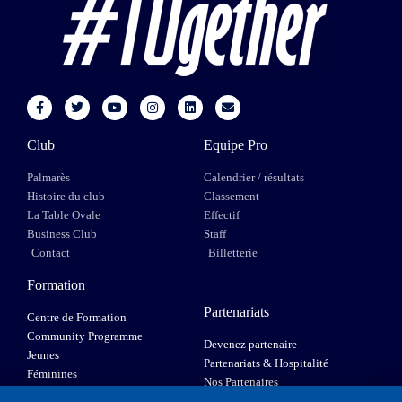
Club
Equipe Pro
Palmarès
Calendrier / résultats
Histoire du club
Classement
La Table Ovale
Effectif
Business Club
Staff
Contact
Billetterie
Formation
Partenariats
Centre de Formation
Community Programme
Devenez partenaire
Jeunes
Partenariats & Hospitalité
Féminines
Nos Partenaires
XIII Fauteuil