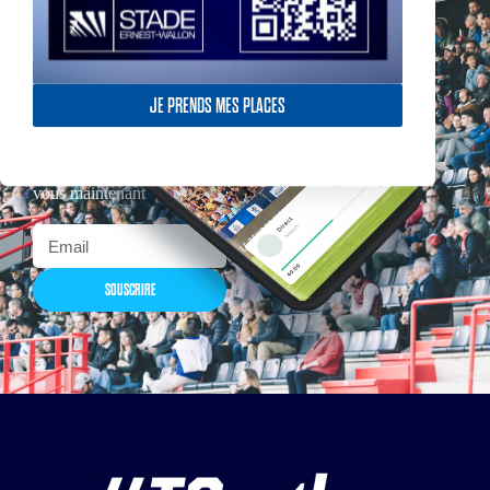
JE PRENDS MES PLACES
Actualités, nouveautés,
billetterie, remises
exceptionnelles dans la
boutique officielles & chez
nos partenaires… Inscrivez-
vous maintenant
SOUSCRIRE