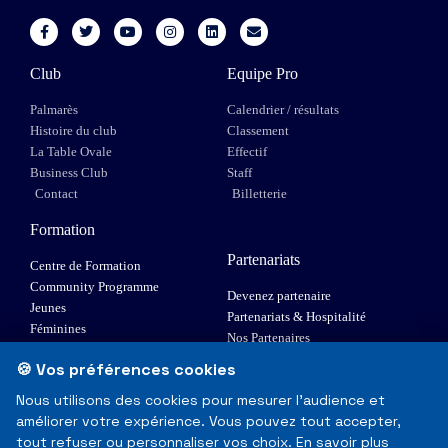
Club
Equipe Pro
Palmarès
Calendrier / résultats
Histoire du club
Classement
La Table Ovale
Effectif
Business Club
Staff
Contact
Billetterie
Formation
Partenariats
Centre de Formation
Community Programme
Devenez partenaire
Jeunes
Partenariats & Hospitalité
Féminines
Nos Partenaires
XIII Fauteuil
🍪 Vos préférences cookies
Elite 1
Nous utilisons des cookies pour mesurer l'audience et
améliorer votre expérience. Vous pouvez tout accepter,
© Toulouse Olympique XIII - Tous droits réservés
tout refuser ou personnaliser vos choix.
En savoir plus