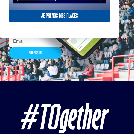
Actualités, nouveautés,
billetterie, remises
exceptionnelles dans la
JE PRENDS MES PLACES
boutique officielles & chez
nos partenaires… Inscrivez-
vous maintenant
SOUSCRIRE