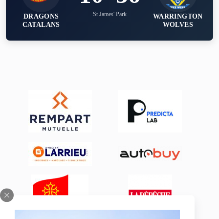
St James' Park
DRAGONS
WARRINGTON
CATALANS
WOLVES