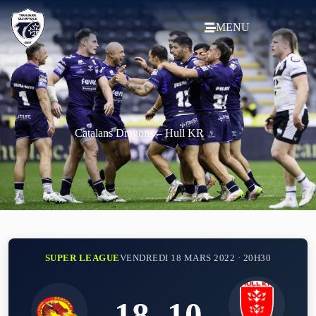
MENU
Catalans Dragons – Hull KR
SUPER LEAGUE
VENDREDI 18 MARS 2022 · 20H30
18
–
10