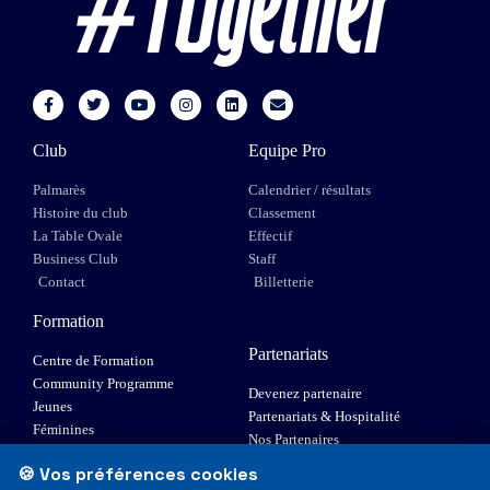
Club
Equipe Pro
Palmarès
Calendrier / résultats
Histoire du club
Classement
La Table Ovale
Effectif
Business Club
Staff
Contact
Billetterie
Formation
Partenariats
Centre de Formation
Community Programme
Devenez partenaire
Jeunes
Partenariats & Hospitalité
Féminines
Nos Partenaires
XIII Fauteuil
🍪 Vos préférences cookies
Elite 1