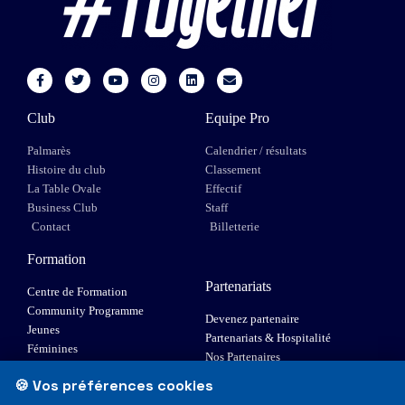
Club
Equipe Pro
Palmarès
Calendrier / résultats
Histoire du club
Classement
La Table Ovale
Effectif
Business Club
Staff
Contact
Billetterie
Formation
Partenariats
Centre de Formation
Community Programme
Devenez partenaire
Jeunes
Partenariats & Hospitalité
Féminines
Nos Partenaires
XIII Fauteuil
🍪 Vos préférences cookies
Elite 1