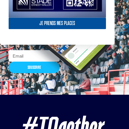
Actualités, nouveautés,
JE PRENDS MES PLACES
billetterie, remises
exceptionnelles dans la
boutique officielles & chez
nos partenaires… Inscrivez-
vous maintenant
SOUSCRIRE