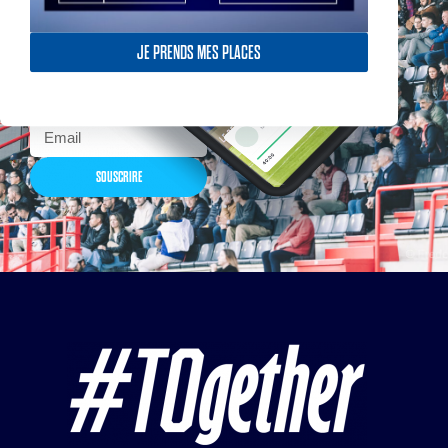
Actualités, nouveautés,
billetterie, remises
exceptionnelles dans la
JE PRENDS MES PLACES
boutique officielles & chez
nos partenaires… Inscrivez-
vous maintenant
SOUSCRIRE