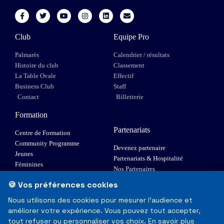
Club
Equipe Pro
Palmarès
Calendrier / résultats
Histoire du club
Classement
La Table Ovale
Effectif
Business Club
Staff
Contact
Billetterie
Formation
Partenariats
Centre de Formation
Community Programme
Devenez partenaire
Jeunes
Partenariats & Hospitalité
Féminines
Nos Partenaires
XIII Fauteuil
🍪 Vos préférences cookies
Elite 1
Nous utilisons des cookies pour mesurer l'audience et
améliorer votre expérience. Vous pouvez tout accepter,
© Toulouse Olympique XIII - Tous droits réservés
tout refuser ou personnaliser vos choix.
En savoir plus