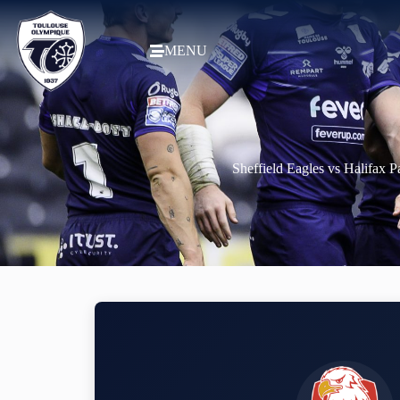
MENU
Sheffield Eagles vs Halifax P