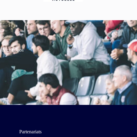
es & chez nos
Partenariats