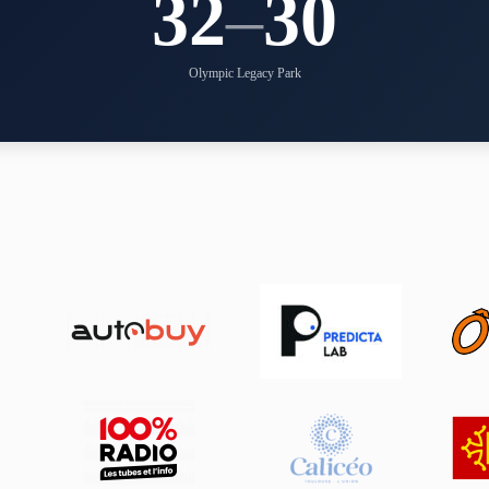
32
–
30
Olympic Legacy Park