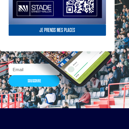
JE PRENDS MES PLACES
Actualités, nouveautés,
billetterie, remises
exceptionnelles dans la
boutique officielles & chez
nos partenaires… Inscrivez-
vous maintenant
SOUSCRIRE