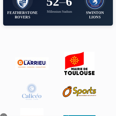
52
–
6
Millennium Stadium
FEATHERSTONE
SWINTON
ROVERS
LIONS