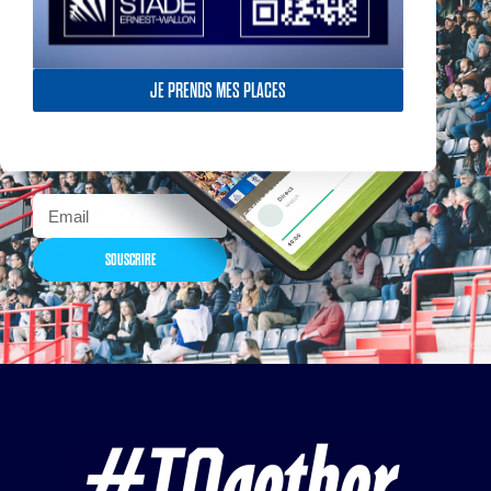
Actualités, nouveautés,
JE PRENDS MES PLACES
billetterie, remises
exceptionnelles dans la
boutique officielles & chez
nos partenaires… Inscrivez-
vous maintenant
SOUSCRIRE