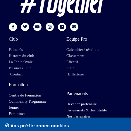
Club
Equipe Pro
Palmarès
Calendrier / résultats
Histoire du club
Classement
La Table Ovale
Effectif
Business Club
Staff
Contact
Billetterie
Formation
Partenariats
Centre de Formation
Community Programme
Devenez partenaire
Jeunes
Partenariats & Hospitalité
Féminines
Nos Partenaires
XIII Fauteuil
🍪 Vos préférences cookies
Elite 1