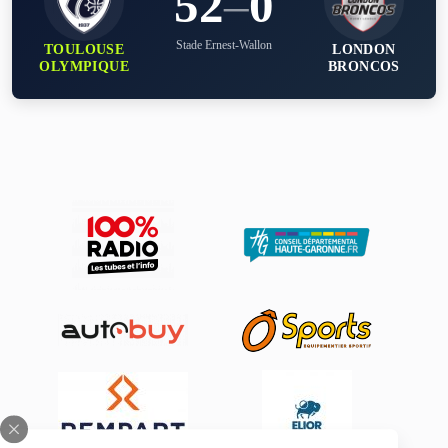
52
–
0
Stade Ernest-Wallon
TOULOUSE
LONDON
OLYMPIQUE
BRONCOS