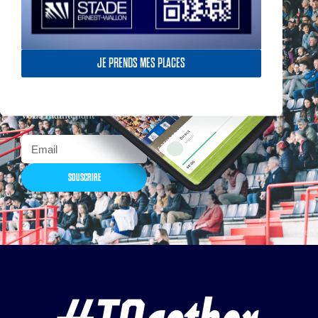
Actualités, nouveautés,
JE PRENDS MES PLACES
billetterie, remises
exceptionnelles dans la
boutique officielles & chez
nos partenaires… Inscrivez-
vous maintenant
SOUSCRIRE