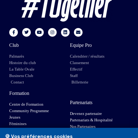
Club
Equipe Pro
Palmarès
Calendrier / résultats
Histoire du club
Classement
La Table Ovale
Effectif
Business Club
Staff
Contact
Billetterie
Formation
Partenariats
Centre de Formation
Community Programme
Devenez partenaire
Jeunes
Partenariats & Hospitalité
Féminines
Nos Partenaires
XIII Fauteuil
🍪 Vos préférences cookies
Elite 1