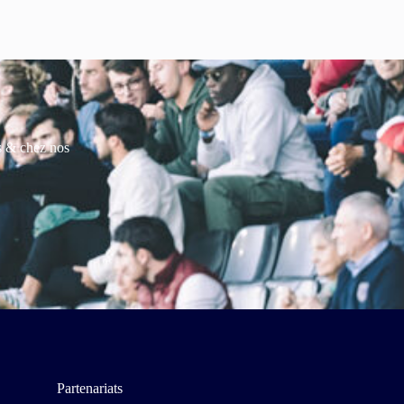
es & chez nos
Partenariats