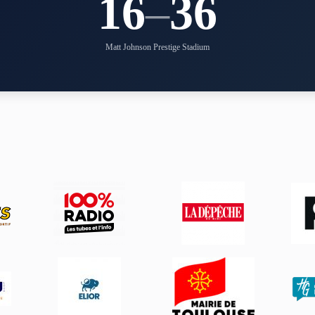
16
–
36
Matt Johnson Prestige Stadium