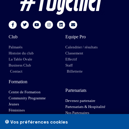
Club
Equipe Pro
Palmarès
Calendrier / résultats
Histoire du club
Classement
La Table Ovale
Effectif
Business Club
Staff
Contact
Billetterie
Formation
Partenariats
Centre de Formation
Community Programme
Devenez partenaire
Jeunes
Partenariats & Hospitalité
Féminines
Nos Partenaires
XIII Fauteuil
🍪 Vos préférences cookies
Elite 1