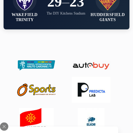
29
–
23
The DIY Kitchens Stadium
WAKEFIELD
HUDDERSFIELD
TRINITY
GIANTS