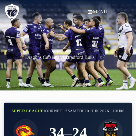
MENU
Dragons Catalans vs Bradford Bulls
SUPER LEAGUE
JOURNÉE 15
SAMEDI 20 JUIN 2026 · 19H00
34
–
24