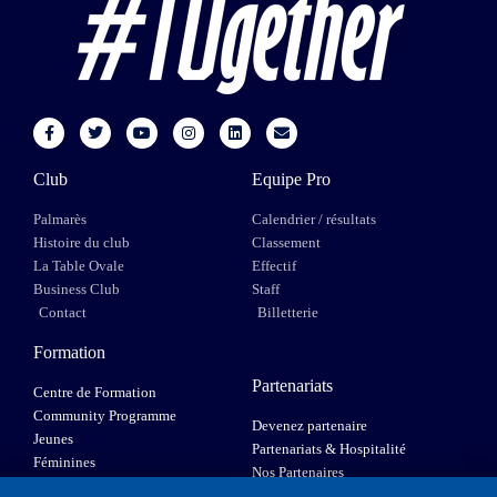
Club
Equipe Pro
Palmarès
Calendrier / résultats
Histoire du club
Classement
La Table Ovale
Effectif
Business Club
Staff
Contact
Billetterie
Formation
Partenariats
Centre de Formation
Community Programme
Devenez partenaire
Jeunes
Partenariats & Hospitalité
Féminines
Nos Partenaires
XIII Fauteuil