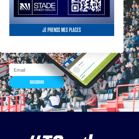
JE PRENDS MES PLACES
Actualités, nouveautés,
billetterie, remises
exceptionnelles dans la
boutique officielles & chez
nos partenaires… Inscrivez-
vous maintenant
SOUSCRIRE