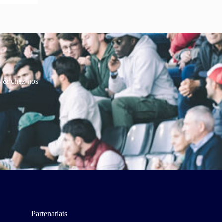
es & chez nos
Partenariats