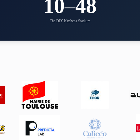
10
–
48
The DIY Kitchens Stadium