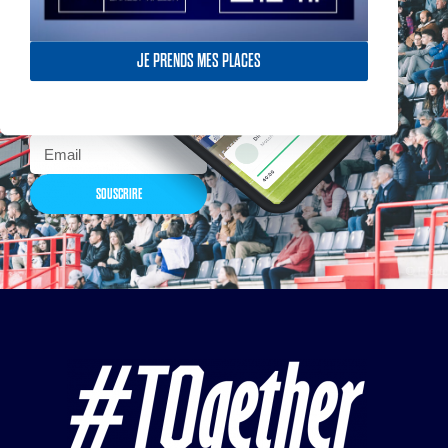
Actualités, nouveautés,
billetterie, remises
exceptionnelles dans la
JE PRENDS MES PLACES
boutique officielles & chez
nos partenaires… Inscrivez-
vous maintenant
SOUSCRIRE