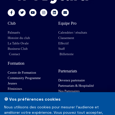
Club
Equipe Pro
Palmarès
Calendrier / résultats
Histoire du club
Classement
La Table Ovale
Effectif
Business Club
Staff
Contact
Billetterie
Formation
Partenariats
Centre de Formation
Community Programme
Devenez partenaire
Jeunes
Partenariats & Hospitalité
Féminines
Nos Partenaires
XIII Fauteuil
🍪 Vos préférences cookies
Elite 1
Nous utilisons des cookies pour mesurer l'audience et
améliorer votre expérience. Vous pouvez tout accepter,