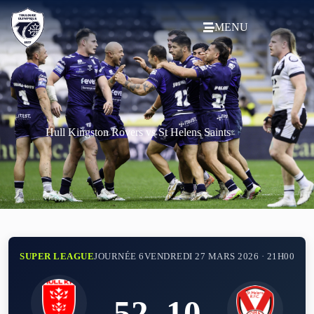
MENU
Hull Kingston Rovers vs St Helens Saints
SUPER LEAGUE
JOURNÉE 6
VENDREDI 27 MARS 2026 · 21H00
52
–
10