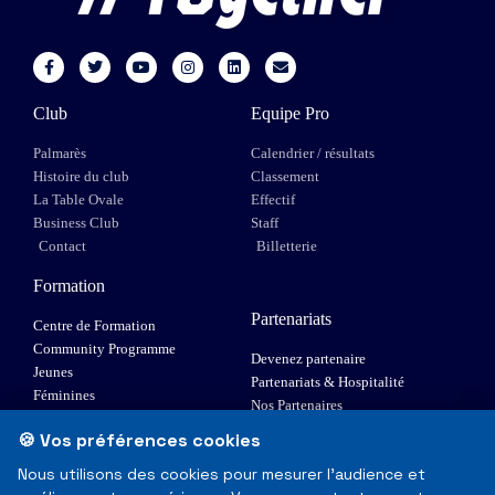
Club
Equipe Pro
Palmarès
Calendrier / résultats
Histoire du club
Classement
La Table Ovale
Effectif
Business Club
Staff
Contact
Billetterie
Formation
Partenariats
Centre de Formation
Community Programme
Devenez partenaire
Jeunes
Partenariats & Hospitalité
Féminines
Nos Partenaires
XIII Fauteuil
🍪 Vos préférences cookies
Elite 1
Nous utilisons des cookies pour mesurer l'audience et