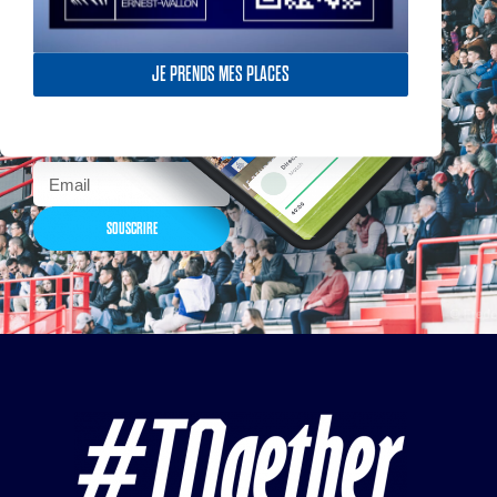
Actualités, nouveautés,
billetterie, remises
JE PRENDS MES PLACES
exceptionnelles dans la
boutique officielles & chez
nos partenaires… Inscrivez-
vous maintenant
SOUSCRIRE