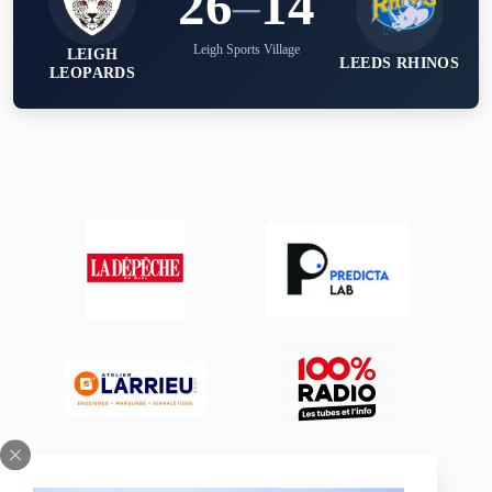
26
–
14
Leigh Sports Village
LEIGH
LEEDS RHINOS
LEOPARDS