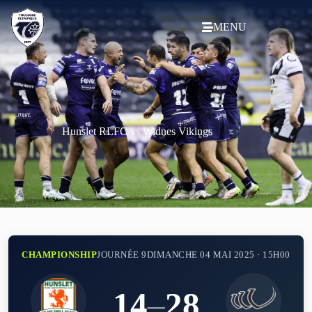
MENU
Hunslet RLFC vs Widnes Vikings
CHAMPIONSHIP
JOURNÉE 9
DIMANCHE 04 MAI 2025 · 15H00
14
–
28