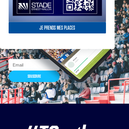
JE PRENDS MES PLACES
Actualités, nouveautés,
billetterie, remises
exceptionnelles dans la
boutique officielles & chez
nos partenaires… Inscrivez-
vous maintenant
SOUSCRIRE