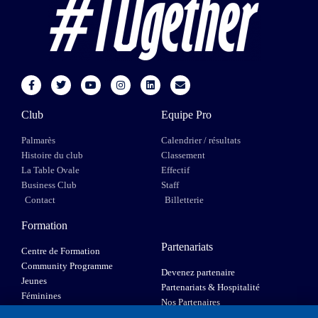
Club
Equipe Pro
Palmarès
Calendrier / résultats
Histoire du club
Classement
La Table Ovale
Effectif
Business Club
Staff
Contact
Billetterie
Formation
Partenariats
Centre de Formation
Community Programme
Devenez partenaire
Jeunes
Partenariats & Hospitalité
Féminines
Nos Partenaires
XIII Fauteuil