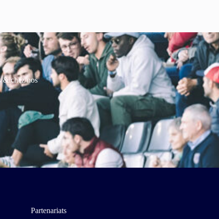
es & chez nos
Partenariats