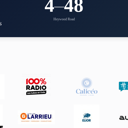
4
–
48
Heywood Road
S