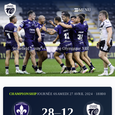
MENU
Wakefield Trinity vs Toulouse Olympique XIII
CHAMPIONSHIP
JOURNÉE 6
SAMEDI 27 AVRIL 2024 · 18H00
28
–
12