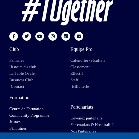
Club
Equipe Pro
Palmarès
Calendrier / résultats
Histoire du club
Classement
La Table Ovale
Effectif
Business Club
Staff
Contact
Billetterie
Formation
Partenariats
Centre de Formation
Community Programme
Devenez partenaire
Jeunes
Partenariats & Hospitalité
Féminines
Nos Partenaires
XIII Fauteuil