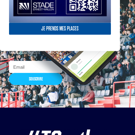
JE PRENDS MES PLACES
Actualités, nouveautés,
billetterie, remises
exceptionnelles dans la
boutique officielles & chez
nos partenaires… Inscrivez-
vous maintenant
SOUSCRIRE