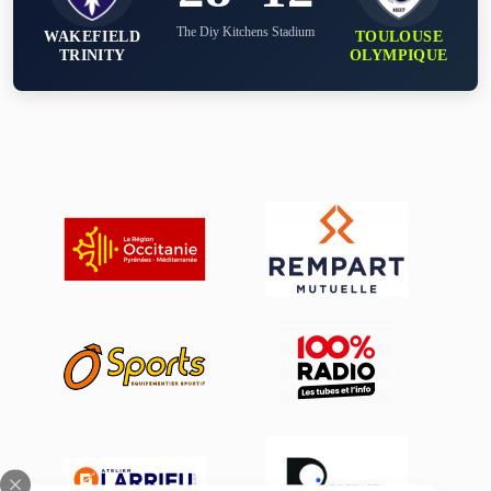
The Diy Kitchens Stadium
WAKEFIELD
TOULOUSE
TRINITY
OLYMPIQUE