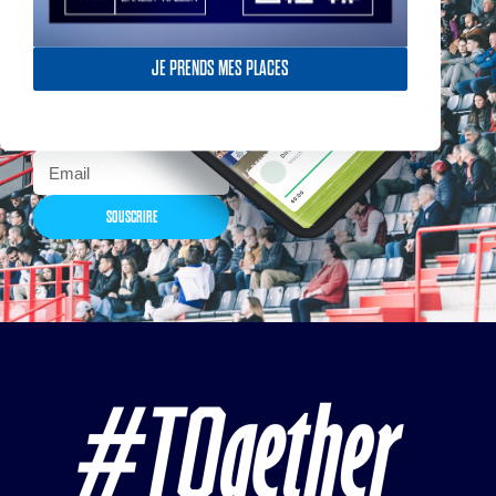
Actualités, nouveautés,
billetterie, remises
exceptionnelles dans la
JE PRENDS MES PLACES
boutique officielles & chez
nos partenaires… Inscrivez-
vous maintenant
SOUSCRIRE