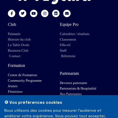
Club
Equipe Pro
Palmarès
Calendrier / résultats
Histoire du club
Classement
La Table Ovale
Effectif
Business Club
Staff
Contact
Billetterie
Formation
Partenariats
Centre de Formation
Community Programme
Devenez partenaire
Jeunes
Partenariats & Hospitalité
Féminines
Nos Partenaires
XIII Fauteuil
🍪 Vos préférences cookies
Elite 1
Nous utilisons des cookies pour mesurer l'audience et
améliorer votre expérience. Vous pouvez tout accepter,