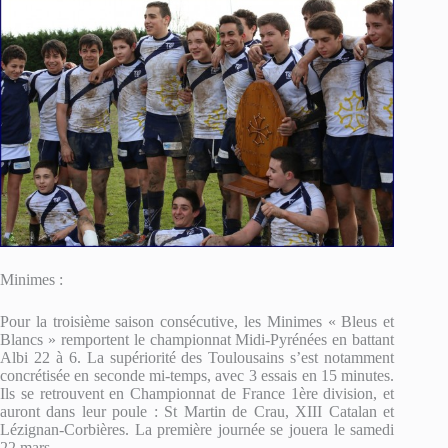
Minimes :
Pour la troisième saison consécutive, les Minimes « Bleus et
Blancs » remportent le championnat Midi-Pyrénées en battant
Albi 22 à 6. La supériorité des Toulousains s’est notamment
concrétisée en seconde mi-temps, avec 3 essais en 15 minutes.
Ils se retrouvent en Championnat de France 1ère division, et
auront dans leur poule : St Martin de Crau, XIII Catalan et
Lézignan-Corbières. La première journée se jouera le samedi
22 mars.