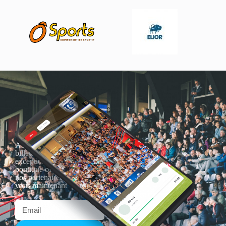
Actualités, nouveautés,
billetterie, remises
exceptionnelles dans la
boutique officielles & chez
nos partenaires… Inscrivez-
vous maintenant