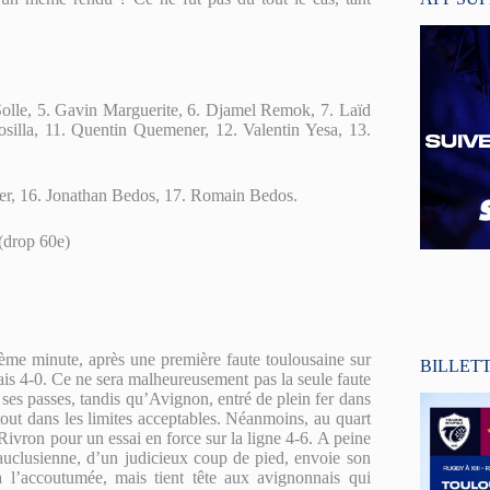
olle, 5. Gavin Marguerite, 6. Djamel Remok, 7. Laïd
illa, 11. Quentin Quemener, 12. Valentin Yesa, 13.
ger, 16. Jonathan Bedos, 17. Romain Bedos.
(drop 60e)
ème minute, après une première faute toulousaine sur
BILLET
nais 4-0. Ce ne sera malheureusement pas la seule faute
 ses passes, tandis qu’Avignon, entré de plein fer dans
tout dans les limites acceptables. Néanmoins, au quart
ivron pour un essai en force sur la ligne 4-6. A peine
 vauclusienne, d’un judicieux coup de pied, envoie son
 l’accoutumée, mais tient tête aux avignonnais qui