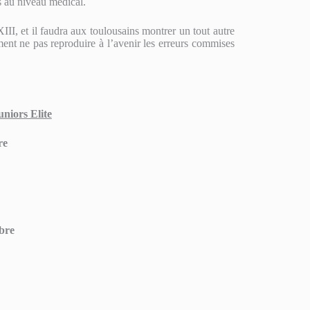
s au niveau médical.
I, et il faudra aux toulousains montrer un tout autre
ement ne pas reproduire à l’avenir les erreurs commises
niors Elite
re
bre