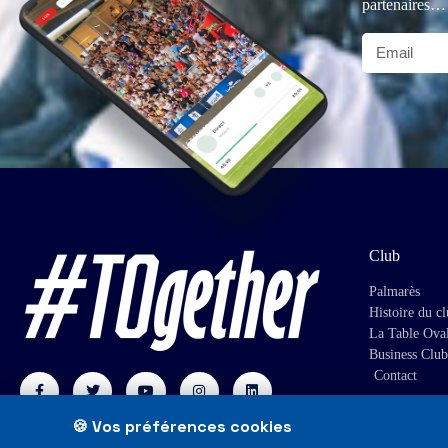
partenaires…
Club
Palmarès
Histoire du c
La Table Ova
Business Club
Contact
🍪 Vos préférences cookies