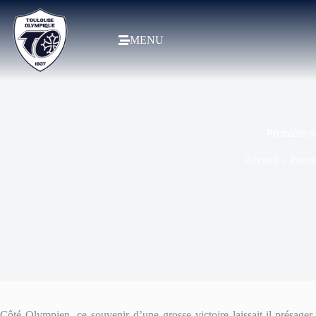
MENU
Première dé
Accueil
»
Premiè
Côté Olympien, ce souvenir d’une grosse victoire laissait-il présage