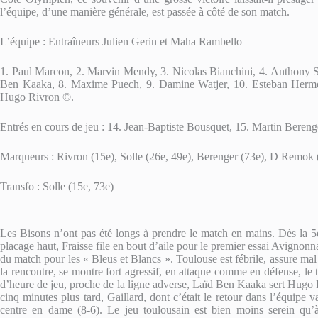
l’équipe, d’une manière générale, est passée à côté de son match.
L’équipe : Entraîneurs Julien Gerin et Maha Rambello
1. Paul Marcon, 2. Marvin Mendy, 3. Nicolas Bianchini, 4. Anthony S
Ben Kaaka, 8. Maxime Puech, 9. Damine Watjer, 10. Esteban Hermos
Hugo Rivron ©.
Entrés en cours de jeu : 14. Jean-Baptiste Bousquet, 15. Martin Beren
Marqueurs : Rivron (15e), Solle (26e, 49e), Berenger (73e), D Remok 
Transfo : Solle (15e, 73e)
Les Bisons n’ont pas été longs à prendre le match en mains. Dès la 5
placage haut, Fraisse file en bout d’aile pour le premier essai Avignon
du match pour les « Bleus et Blancs ». Toulouse est fébrile, assure mal
la rencontre, se montre fort agressif, en attaque comme en défense, le 
d’heure de jeu, proche de la ligne adverse, Laïd Ben Kaaka sert Hugo R
cinq minutes plus tard, Gaillard, dont c’était le retour dans l’équipe
centre en dame (8-6). Le jeu toulousain est bien moins serein qu’à