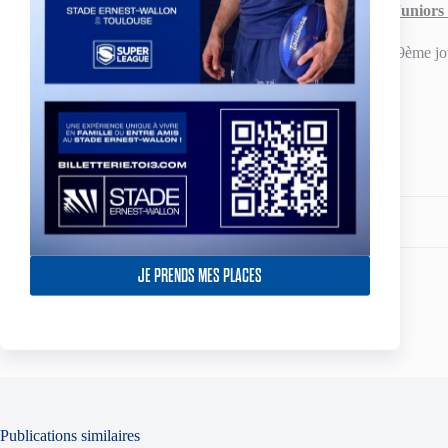
Classement Juniors 
JGT
Partagez votre amour
JE PRENDS MES PLACES
ARTICLE
PRÉCÉDENT
Résultats du week-end - 7 et 8 décembre 2013
Publications similaires