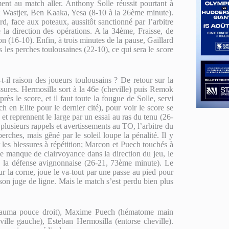
ent au match aller. Anthony Solle réussit pourtant à
t Wastjer, Ben Kaaka, Yesa (8-10 à la 26ème minute).
d, face aux poteaux, aussitôt sanctionné par l’arbitre
 la direction des opérations. A la 34ème, Fraisse, de
on (16-10). Enfin, à trois minutes de la pause, Gaillard
 les perches toulousaines (22-10), ce qui sera le score
t-il raison des joueurs toulousains ? De retour sur la
sures. Hermosilla sort à la 46e (cheville) puis Remok
ès le score, et il faut toute la fougue de Solle, servi
en Elite pour le dernier cité), pour voir le score se
et reprennent le large par un essai au ras du tenu (26-
lusieurs rappels et avertissements au TO, l’arbitre du
perches, mais gêné par le soleil loupe la pénalité. Il y
les blessures à répétition; Marcon et Puech touchés à
 le manque de clairvoyance dans la direction du jeu, le
ns la défense avignonnaise (26-21, 73ème minute). Le
 la corne, joue le va-tout par une passe au pied pour
à son juge de ligne. Mais le match s’est perdu bien plus
(trauma pouce droit), Maxime Puech (hématome main
lle gauche), Esteban Hermosilla (entorse cheville).