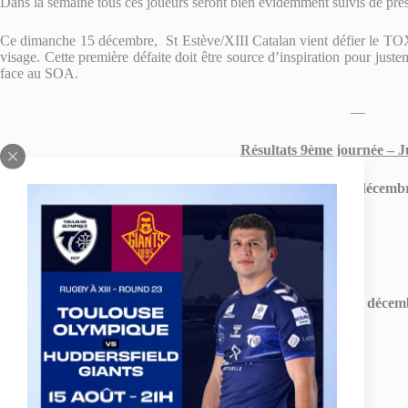
Dans la semaine tous ces joueurs seront bien évidemment suivis de prè
Ce dimanche 15 décembre, St Estève/XIII Catalan vient défier le TOXII
visage. Cette première défaite doit être source d’inspiration pour just
face au SOA.
—
Résultats 9ème journée – Ju
Samedi 7 décemb
SO Avignon 26
– 21 Toulouse Olympique XIII
AS Carcassonne 34
– 16 Villeneuve XIII
Dimanche 8 décem
FC Lézignan XIII 18 –
54 XIII Limouxin
St Estève-XIII Catalan 90
– 4 Ent. Albi-Lescure