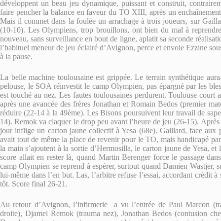
développent un beau jeu dynamique, puissant et construit, contrairem
faire pencher la balance en faveur du TO XIII, après un enchaînemen
Mais il commet dans la foulée un arrachage à trois joueurs, sur Gaillar
(10-10). Les Olympiens, trop brouillons, ont bien du mal à reprendre
nouveau, sans surveillance en bout de ligne, aplatit sa seconde réalisati
l’habituel meneur de jeu éclairé d’Avignon, perce et envoie Ezzine sous
à la pause.
La belle machine toulousaine est grippée. Le terrain synthétique aura-
pelouse, le SOA réinvestit le camp Olympien, pas épargné par les bles
est touché au nez. Les fautes toulousaines perdurent. Toulouse court apr
après une avancée des frères Jonathan et Romain Bedos (premier match 
réduire (22-14 à la 49ème). Les Bisons poursuivent leur travail de sape 
14). Remok va claquer le drop peu avant l’heure de jeu (26-15). Après p
jour inflige un carton jaune collectif à Yesa (68e). Gaillard, face aux 
avait tout de même la place de revenir pour le TO, mais handicapé par 
la main s’ajoutent à la sortie d’Hermosilla, le carton jaune de Yesa, et
score allait en rester là, quand Martin Berenger force le passage da
camp Olympien se reprend à espérer, surtout quand Damien Wastjer, sur
lui-même dans l’en but. Las, l’arbitre refuse l’essai, accordant crédit 
tôt. Score final 26-21.
Au retour d’Avignon, l’infirmerie a vu l’entrée de Paul Marcon 
droite), Djamel Remok (trauma nez), Jonathan Bedos (contusion chevi