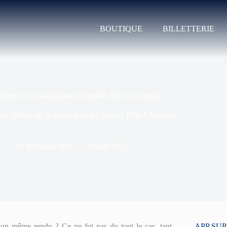
BOUTIQUE
BILLETTERIE
faite de la saison pour les Juniors Elite à Avignon
re défaite de la saison pour les Juniors Elite à Avignon
12 décembre 2013
20 août 2015
r un même rendu ? Ce ne fut pas du tout le cas, tant
APP SU