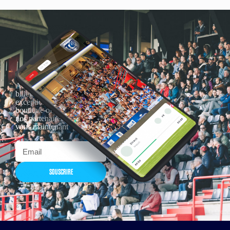
Actualités, nouveautés,
billetterie, remises
exceptionnelles dans la
boutique officielles & chez
nos partenaires… Inscrivez-
vous maintenant
SOUSCRIRE