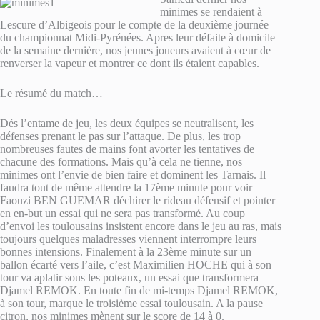
minimes se rendaient à
Lescure d’Albigeois pour le compte de la deuxième journée
du championnat Midi-Pyrénées. Apres leur défaite à domicile
de la semaine dernière, nos jeunes joueurs avaient à cœur de
renverser la vapeur et montrer ce dont ils étaient capables.
Le résumé du match…
Dés l’entame de jeu, les deux équipes se neutralisent, les
défenses prenant le pas sur l’attaque. De plus, les trop
nombreuses fautes de mains font avorter les tentatives de
chacune des formations. Mais qu’à cela ne tienne, nos
minimes ont l’envie de bien faire et dominent les Tarnais. Il
faudra tout de même attendre la 17ème minute pour voir
Faouzi BEN GUEMAR déchirer le rideau défensif et pointer
en en-but un essai qui ne sera pas transformé. Au coup
d’envoi les toulousains insistent encore dans le jeu au ras, mais
toujours quelques maladresses viennent interrompre leurs
bonnes intensions. Finalement à la 23ème minute sur un
ballon écarté vers l’aile, c’est Maximilien HOCHE qui à son
tour va aplatir sous les poteaux, un essai que transformera
Djamel REMOK. En toute fin de mi-temps Djamel REMOK,
à son tour, marque le troisième essai toulousain. A la pause
citron, nos minimes mènent sur le score de 14 à 0.