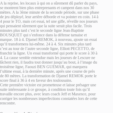
A la reprise, les locaux à qui on a sûrement dû parler du pays,
se montrent bien plus entreprenants et campent dans nos 30
mètres. A la 3ème minute de la seconde période, sur une phase
de jeu déployé, leur arrière déborde et va pointer en coin. 14 à
4 pour le TO, mais cet essai, tel une gifle, réveille nos joueurs
qui pensaient sûrement que la suite serait plus facile. Trois
minutes plus tard c’est le seconde ligne Jean-Baptiste
BOUSQUET qui s’enfonce dans la défense tarnaise et
marque. 18 à 4. Djamel REMOK, à nouveau, ajoute un essai
qu’il transformera lui-même. 24 à 4. Six minutes plus tard
c’est au tour de l’autre seconde ligne, Elliott PECETTO, de
franchir la ligne. Un essai transformé qui porte le score à 30 à
4. La cause semble entendue mais les joueurs de Lescure ne
lâchent rien, il faudra tout donner jusqu’au bout, à l’image du
troisième ligne, Faouzi BEN GUEMAR, qui marquera
l’ultime essai, à la dernière minute, après une course de près
de 80 mètres. La transformation de Djamel REMOK porte le
score final à 36 à 4 en faveur des toulousains.
Cette première victoire est prometteuse et laisse présager une
suite intéressante à ce groupe, à condition toute fois qu’il
travaille encore plus, avec leurs coach Jeff et Maxence, pour
corriger les nombreuses imperfections constatées lors de cette
rencontre.