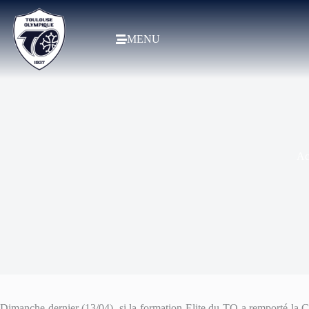
MENU
Ac
Dimanche dernier (13/04), si la formation Elite du TO a remporté la Co