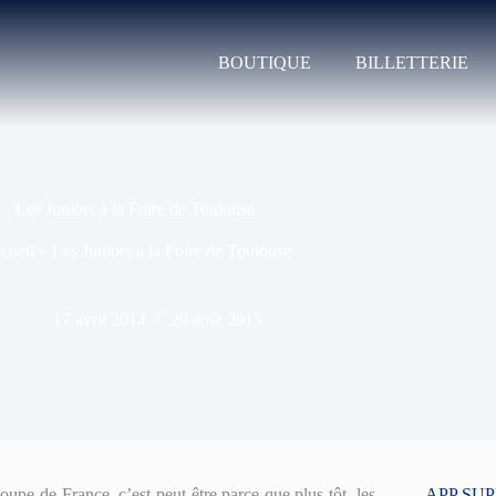
BOUTIQUE
BILLETTERIE
Les Juniors à la Foire de Toulouse
cueil
»
Les Juniors à la Foire de Toulouse
17 avril 2014
20 août 2015
upe de France, c’est peut être parce que plus tôt, les
APP SU