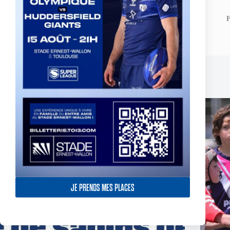
ARTICLE
PRÉCÉDENT
Résumé vidéo de la finale de Championnat
F
Elite - Lézignan vs TO XIII
Publications similaires
JE PRENDS MES PLACES