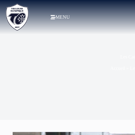
MENU
Les Cad
Accueil
»
Le