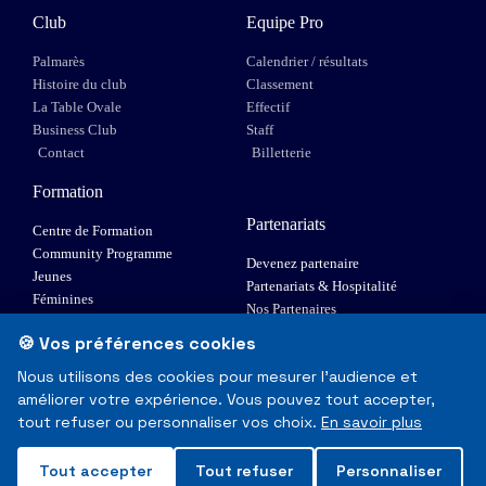
Club
Equipe Pro
Palmarès
Calendrier / résultats
Histoire du club
Classement
La Table Ovale
Effectif
Business Club
Staff
Contact
Billetterie
Formation
Partenariats
Centre de Formation
Community Programme
Devenez partenaire
Jeunes
Partenariats & Hospitalité
Féminines
Nos Partenaires
XIII Fauteuil
🍪 Vos préférences cookies
Elite 1
Nous utilisons des cookies pour mesurer l'audience et
améliorer votre expérience. Vous pouvez tout accepter,
© Toulouse Olympique XIII - Tous droits réservés
tout refuser ou personnaliser vos choix.
En savoir plus
Mentions Légales & RGPD
Tout accepter
Tout refuser
Personnaliser