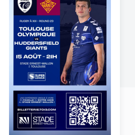
France U17 – 2 Olympiens sélectionnés pour affronter
l’Angleterre
11 juillet 2024
Laisser un commentaire
Votre adresse e-mail ne sera pas publiée.
Les champs obligatoires sont
indiqués avec
*
Nom
*