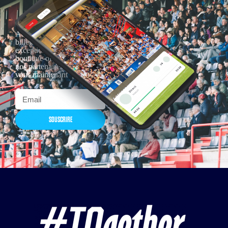
Actualités, nouveautés,
billetterie, remises
exceptionnelles dans la
boutique officielles & chez
nos partenaires… Inscrivez-
vous maintenant
SOUSCRIRE