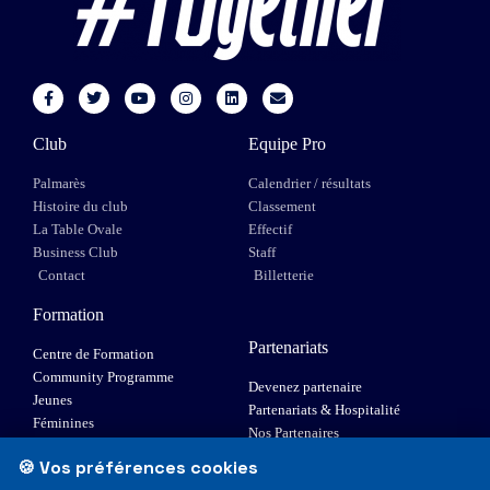
Club
Equipe Pro
Palmarès
Calendrier / résultats
Histoire du club
Classement
La Table Ovale
Effectif
Business Club
Staff
Contact
Billetterie
Formation
Partenariats
Centre de Formation
Community Programme
Devenez partenaire
Jeunes
Partenariats & Hospitalité
Féminines
Nos Partenaires
XIII Fauteuil
🍪 Vos préférences cookies
Elite 1