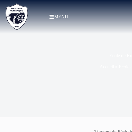
MENU
Ecole de Ru
Accueil
»
Ecole 
Tournoi de Pécha