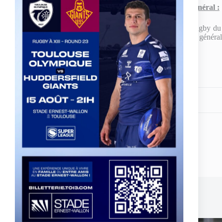
Bilan général :
Le bilan de ces deux tournois est très positif pour l’école de rugby
ont apporté leur aide, tant sur l’arbitrage que sur le déroulement général
Partagez votre amour
ARTICLE
PRÉCÉDENT
Cadets - Les « Sharks » ont faim de victoires
Publications similaires