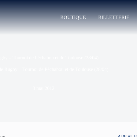
BOUTIQUE
BILLETTERIE
gby – Tournoi de Péchabou et de Toulouse (28/04)
de Rugby – Tournoi de Péchabou et de Toulouse (28/04)
3 mai 2012
bou
APP SU