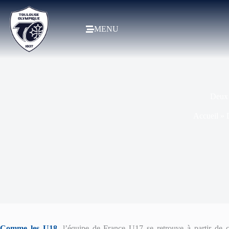
MENU
Deux 
Accueil
»
Comme les U18
, l’équipe de France U17 se retrouve à partir de