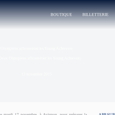
BOUTIQUE
BILLETTERIE
Olympiens affronteront les Young Achievers
Deux Olympiens affronteront les Young Achievers
13 novembre 2015
 ce mardi 17 novembre, à Avignon, pour préparer la
APP SU