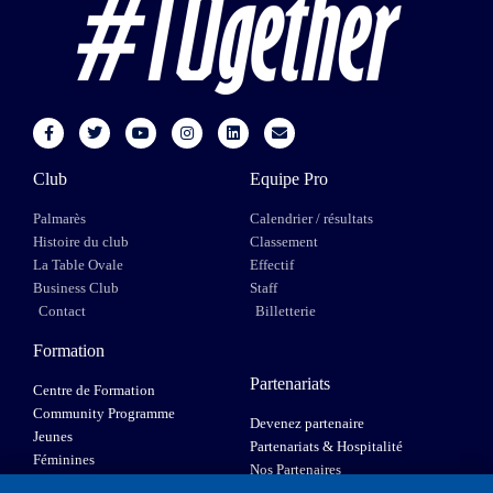
Club
Equipe Pro
Palmarès
Calendrier / résultats
Histoire du club
Classement
La Table Ovale
Effectif
Business Club
Staff
Contact
Billetterie
Formation
Partenariats
Centre de Formation
Community Programme
Devenez partenaire
Jeunes
Partenariats & Hospitalité
Féminines
Nos Partenaires
XIII Fauteuil