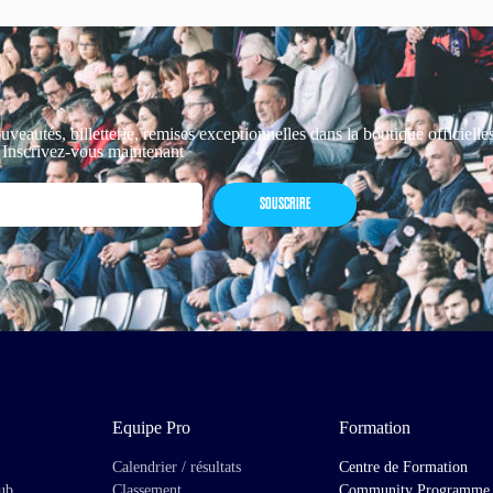
uveautés, billetterie, remises exceptionnelles dans la boutique officiell
 Inscrivez-vous maintenant
SOUSCRIRE
Equipe Pro
Formation
Calendrier / résultats
Centre de Formation
lub
Classement
Community Programme