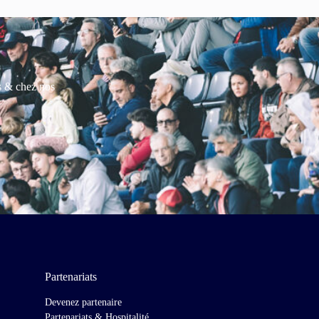
es & chez nos
Partenariats
Devenez partenaire
Partenariats & Hospitalité