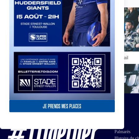
Actualités, no
partenaires…
JE PRENDS MES PLACES
Club
Palmarès
Histoire du c