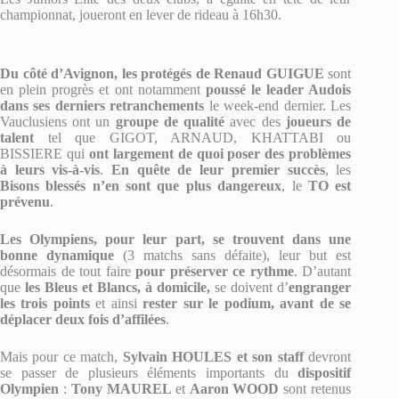
championnat, joueront en lever de rideau à 16h30.
Du côté d’Avignon, les protégés de
Renaud GUIGUE
sont
en plein progrès et ont notamment
poussé le leader Audois
dans ses derniers retranchements
le week-end dernier. Les
Vauclusiens ont un
groupe de qualité
avec des
joueurs de
talent
tel que GIGOT, ARNAUD, KHATTABI ou
BISSIERE qui
ont largement de quoi poser des problèmes
à leurs vis-à-vis
.
En quête de leur premier succès
, les
Bisons blessés n’en sont que plus dangereux
, le
TO est
prévenu
.
Les Olympiens, pour leur part, se trouvent dans une
bonne dynamique
(3 matchs sans défaite), leur but est
désormais de tout faire
pour préserver ce rythme
. D’autant
que
les Bleus et Blancs, à domicile,
se doivent d’
engranger
les trois points
et ainsi
rester sur le podium, avant de se
déplacer deux fois d’affilées
.
Mais pour ce match,
Sylvain HOULES et son staff
devront
se passer de plusieurs éléments importants du
dispositif
Olympien
:
Tony MAUREL
et
Aaron WOOD
sont retenus