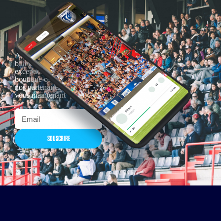
Actualités, nouveautés,
billetterie, remises
exceptionnelles dans la
boutique officielles & chez
nos partenaires… Inscrivez-
vous maintenant
SOUSCRIRE