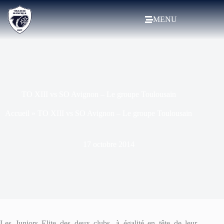
MENU
TO XIII vs SO Avignon – Le groupe Toulousain
Accueil
»
TO XIII vs SO Avignon – Le groupe Toulousain
17 octobre 2014
Les Juniors Elite des deux clubs, à égalité en tête de leur