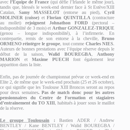
avec
l’Equipe de France
(qui défie l’Irlande le même jour),
tandis que, blessés le week-end dernier face à St Estève/XIII
Catalan,
Samy MASSELOT
(entorse au pied),
Cyril
MOLINER (cuisse)
et
Florian QUINTILLA
(contracture
au mollet)
rejoignent Johnathon FORD
(pectoral –
indisponibilité de 3 mois) et
Arthur GONZALEZ-TRIQUE
(genou – longue indisponibilité), à l’infirmerie. En
contrepartie, remis de son entorse à la cheville,
Bruno
ORMENO réintègre le groupe
, tout comme
Charles NIES
.
Auteurs de bonnes prestations avec l’équipe réserve depuis le
début de la saison,
Walid BOUREGBA
,
Anthony
MARION
et
Maxime PUECH
font également leur
apparition dans la liste.
Enfin, pas de journée de championnat prévue ce week-end en
Elite 2, de même que le week-end prochain (25 et 26 octobre),
ce qui signifie que les Toulouse XIII Broncos seront au repos
pour deux semaines
. Pas de match donc pour les autres
pensionnaires du Centre de Formation et stagiaires
d’entrainement du TO XIII
, habitués à jouer sous le maillot
de la réserve.
Le groupe Toulousain
:
Bastien ADER / Andrew
BENTLEY / Kane BENTLEY / Walid BOUREGBA /