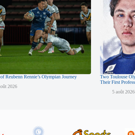
of Reubenn Rennie’s Olympian Journey
Two Toulouse Ol
Their First Profes
août 2026
5 août 2026