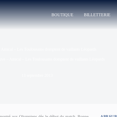
BOUTIQUE
BILLETTERIE
 Amical – Les Toulousains domptent de vaillants Léopards
uve – Amical – Les Toulousains domptent de vaillants Léopards
13 septembre 2013
t montré aux Olympiens dès le début du match. Bonne
APP SU