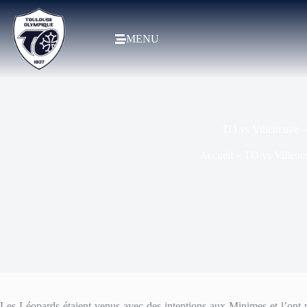
MENU
TO vs Villeneuve –
Accueil
»
TO vs Villene
Les Léopards étaient venus avec des intentions aux Minimes et l’on