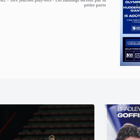
RL - 1ère journée play-offs - Les Bulldogs sortent par la
petite porte