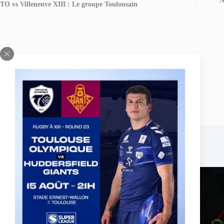
N
TO vs Villeneuve XIII : Le groupe Toulousain
Publications similaires