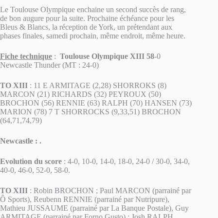
Le Toulouse Olympique enchaine un second succès de rang,
de bon augure pour la suite. Prochaine échéance pour les
Bleus & Blancs, la réception de York, un prétendant aux
phases finales, samedi prochain, même endroit, même heure.
Fiche technique
:
Toulouse Olympique XIII 58
-0
Newcastle Thunder (MT : 24-0)
TO XIII
: 11 E ARMITAGE (2,28) SHORROKS (8)
MARCON (21) RICHARDS (32) PEYROUX (50)
BROCHON (56) RENNIE (63) RALPH (70) HANSEN (73)
MARION (78) 7 T SHORROCKS (9,33,51) BROCHON
(64,71,74,79)
Newcastle : .
Evolution du score
: 4-0, 10-0, 14-0, 18-0, 24-0 / 30-0, 34-0,
40-0, 46-0, 52-0, 58-0.
TO XIII
: Robin BROCHON ; Paul MARCON (parrainé par
Ô Sports), Reubenn RENNIE (parrainé par Nutripure),
Mathieu JUSSAUME (parrainé par La Banque Postale), Guy
ARMITAGE (parrainé par Forno Gusto) ; Josh RALPH