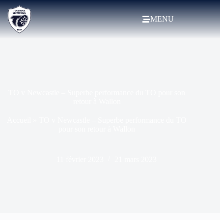
MENU
TO v Newcastle – Superbe performance du TO pour son
retour à Wallon
Accueil
»
TO v Newcastle – Superbe performance du TO
pour son retour à Wallon
11 février 2023
21 mars 2023