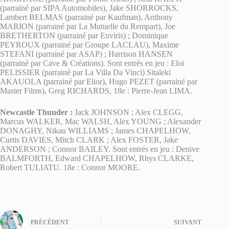
(parrainé par SIPA Automobiles), Jake SHORROCKS,
Lambert BELMAS (parrainé par Kaufman), Anthony
MARION (parrainé par La Mutuelle du Rempart), Joe
BRETHERTON (parrainé par Enviris) ; Dominique
PEYROUX (parrainé par Groupe LACLAU), Maxime
STEFANI (parrainé par ASAP) ; Harrison HANSEN
(parrainé par Cave & Créations). Sont entrés en jeu : Eloi
PELISSIER (parrainé par La Villa Da Vinci) Sitaleki
AKAUOLA (parrainé par Elior), Hugo PEZET (parrainé par
Master Films), Greg RICHARDS, 18e : Pierre-Jean LIMA.
Newcastle Thunder
:
Jack JOHNSON ; Alex CLEGG,
Marcus WALKER, Mac WALSH, Alex YOUNG ; Alexander
DONAGHY, Nikau WILLIAMS ; James CHAPELHOW,
Curtis DAVIES, Mitch CLARK ; Alex FOSTER, Jake
ANDERSON ; Connor BAILEY. Sont entrés en jeu : Denive
BALMFORTH, Edward CHAPELHOW, Rhys CLARKE,
Robert TULIATU. 18e : Connor MOORE.
PRÉCÉDENT
SUIVANT