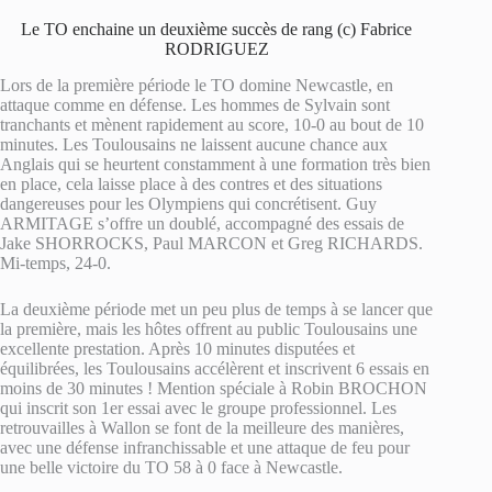
Le TO enchaine un deuxième succès de rang (c) Fabrice
RODRIGUEZ
Lors de la première période le TO domine Newcastle, en
attaque comme en défense. Les hommes de Sylvain sont
tranchants et mènent rapidement au score, 10-0 au bout de 10
minutes. Les Toulousains ne laissent aucune chance aux
Anglais qui se heurtent constamment à une formation très bien
en place, cela laisse place à des contres et des situations
dangereuses pour les Olympiens qui concrétisent. Guy
ARMITAGE s’offre un doublé, accompagné des essais de
Jake SHORROCKS, Paul MARCON et Greg RICHARDS.
Mi-temps, 24-0.
La deuxième période met un peu plus de temps à se lancer que
la première, mais les hôtes offrent au public Toulousains une
excellente prestation. Après 10 minutes disputées et
équilibrées, les Toulousains accélèrent et inscrivent 6 essais en
moins de 30 minutes ! Mention spéciale à Robin BROCHON
qui inscrit son 1er essai avec le groupe professionnel. Les
retrouvailles à Wallon se font de la meilleure des manières,
avec une défense infranchissable et une attaque de feu pour
une belle victoire du TO 58 à 0 face à Newcastle.