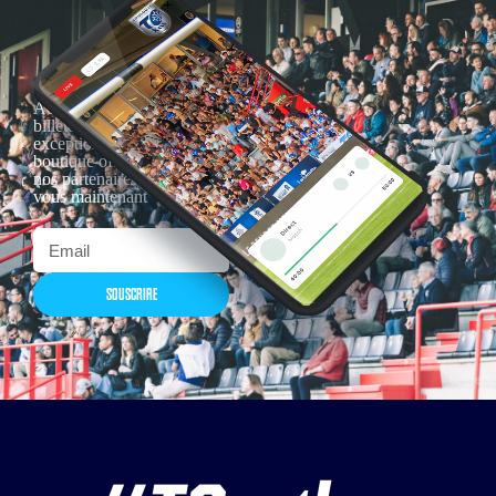
Actualités, nouveautés,
billetterie, remises
exceptionnelles dans la
boutique officielles & chez
nos partenaires… Inscrivez-
vous maintenant
SOUSCRIRE