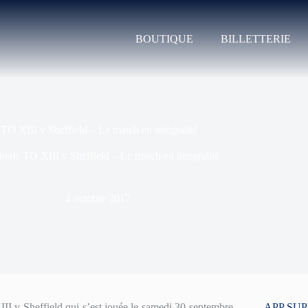
BOUTIQUE
BILLETTERIE
 TO XIII v Sheffield – Le match en intégralité
inale TO XIII v Sheffield – Le match en intégralité
4 octobre 2017
II v Sheffield qui s’est jouée le samedi 30 septembre
APP SU