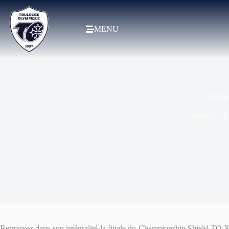
MENU
Finale
Accueil
»
F
Retrouvez dans son intégralité la finale du Championship Shield TO XI