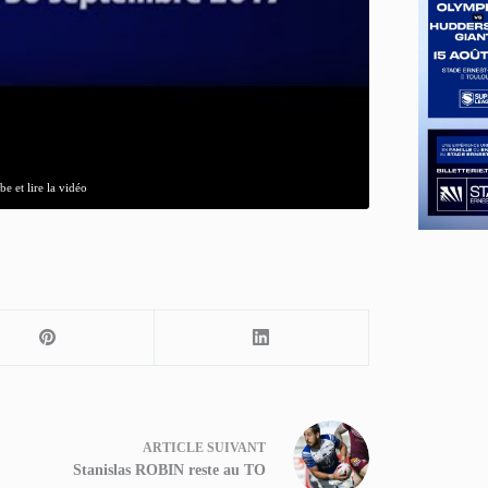
e et lire la vidéo
ARTICLE
SUIVANT
Stanislas ROBIN reste au TO