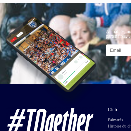
Actualités, no
partenaires…
Club
Palmarès
Histoire du c