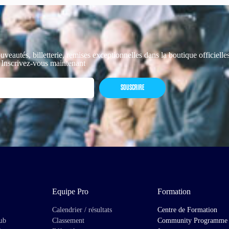
uveautés, billetterie, remises exceptionnelles dans la boutique officiell
 Inscrivez-vous maintenant
SOUSCRIRE
Equipe Pro
Formation
Calendrier / résultats
Centre de Formation
lub
Classement
Community Programme