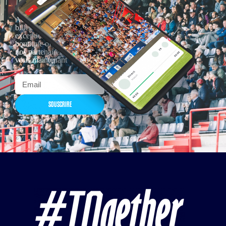
Actualités, nouveautés,
billetterie, remises
exceptionnelles dans la
boutique officielles & chez
nos partenaires… Inscrivez-
vous maintenant
SOUSCRIRE