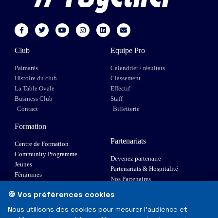
Club
Equipe Pro
Palmarès
Calendrier / résultats
Histoire du club
Classement
La Table Ovale
Effectif
Business Club
Staff
Contact
Billetterie
Formation
Partenariats
Centre de Formation
Community Programme
Devenez partenaire
Jeunes
Partenariats & Hospitalité
Féminines
Nos Partenaires
XIII Fauteuil
🍪 Vos préférences cookies
Elite 1
Nous utilisons des cookies pour mesurer l'audience et